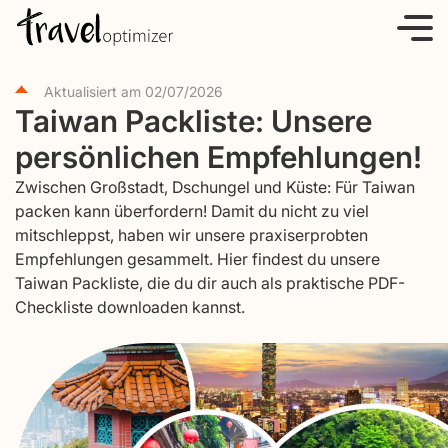
S
k
i
Aktualisiert am
02/07/2026
p
Taiwan Packliste: Unsere
t
persönlichen Empfehlungen!
o
c
Zwischen Großstadt, Dschungel und Küste: Für Taiwan
o
packen kann überfordern! Damit du nicht zu viel
mitschleppst, haben wir unsere praxiserprobten
n
Empfehlungen gesammelt. Hier findest du unsere
t
Taiwan Packliste, die du dir auch als praktische PDF-
e
Checkliste downloaden kannst.
n
t