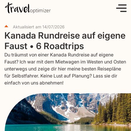
S
k
i
Aktualisiert am
14/07/2026
p
Kanada Rundreise auf eigene
t
Faust • 6 Roadtrips
o
c
Du träumst von einer Kanada Rundreise auf eigene
o
Faust? Ich war mit dem Mietwagen im Westen und Osten
unterwegs und zeige dir hier meine besten Reisepläne
n
für Selbstfahrer. Keine Lust auf Planung? Lass sie dir
t
einfach von uns abnehmen!
e
n
t