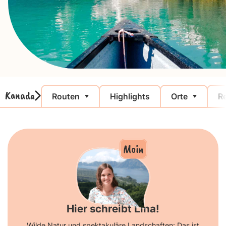
Kanada
Routen
Highlights
Orte
Re
Moin
Hier schreibt Lina!
Wilde Natur und spektakuläre Landschaften: Das ist