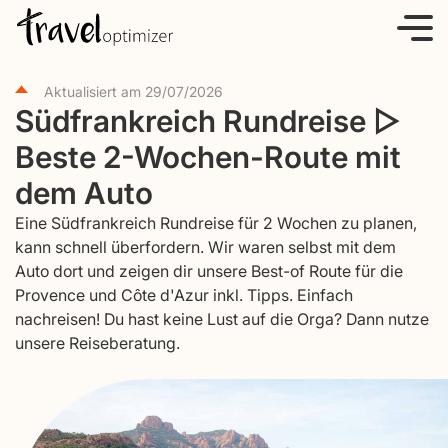
S
k
i
Aktualisiert am
29/07/2026
p
Südfrankreich Rundreise ▷
t
Beste 2-Wochen-Route mit
o
c
dem Auto
o
Eine Südfrankreich Rundreise für 2 Wochen zu planen,
n
kann schnell überfordern. Wir waren selbst mit dem
t
Auto dort und zeigen dir unsere Best-of Route für die
e
Provence und Côte d'Azur inkl. Tipps. Einfach
nachreisen! Du hast keine Lust auf die Orga? Dann nutze
n
unsere Reiseberatung.
t