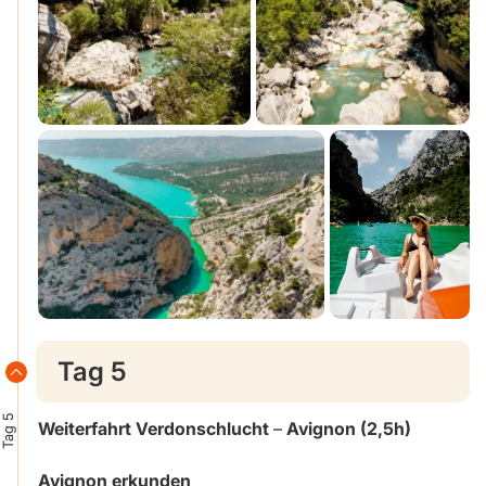
Tag 5
Tag 5
Weiterfahrt
Verdonschlucht
–
Avignon (2,5h)
Avignon erkunden