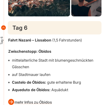
Tag 6
Tag 6
Fahrt Nazaré – Lissabon
(1,5 Fahrstunden)
Zwischenstopp: Óbidos
mittelalterliche Stadt mit blumengeschmückten
Gässchen
auf Stadtmauer laufen
Castelo de Óbidos:
gute erhaltene Burg
Aqueduto de Óbidos:
Aquädukt
mehr Infos zu Óbidos