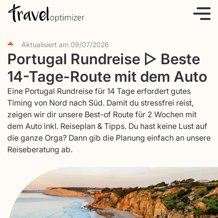
S
k
i
Aktualisiert am
09/07/2026
p
Portugal Rundreise ▷ Beste
t
14-Tage-Route mit dem Auto
o
c
Eine Portugal Rundreise für 14 Tage erfordert gutes
o
Timing von Nord nach Süd. Damit du stressfrei reist,
zeigen wir dir unsere Best-of Route für 2 Wochen mit
n
dem Auto inkl. Reiseplan & Tipps. Du hast keine Lust auf
t
die ganze Orga? Dann gib die Planung einfach an unsere
e
Reiseberatung ab.
n
t