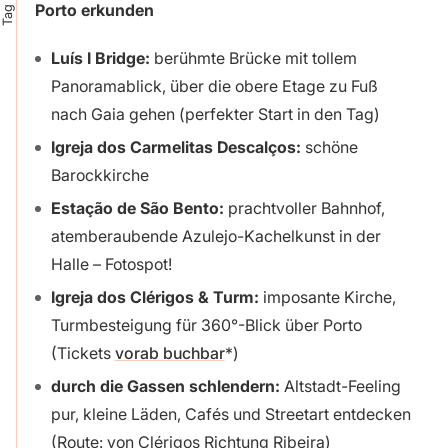
Tag 1
Porto erkunden
Luís I Bridge:
berühmte Brücke mit tollem
Panoramablick, über die obere Etage zu Fuß
nach Gaia gehen (perfekter Start in den Tag)
Igreja dos Carmelitas Descalços:
schöne
Barockkirche
Estação de São Bento:
prachtvoller Bahnhof,
atemberaubende Azulejo-Kachelkunst in der
Halle – Fotospot!
Igreja dos Clérigos & Turm:
imposante Kirche,
Turmbesteigung für 360°-Blick über Porto
(Tickets
vorab buchbar
)
durch die Gassen schlendern:
Altstadt-Feeling
pur, kleine Läden, Cafés und Streetart entdecken
(Route: von Clérigos Richtung Ribeira)