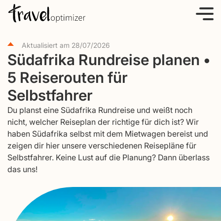
S
k
i
Aktualisiert am
28/07/2026
p
Südafrika Rundreise planen •
t
5 Reiserouten für
o
c
Selbstfahrer
o
Du planst eine Südafrika Rundreise und weißt noch
n
nicht, welcher Reiseplan der richtige für dich ist? Wir
t
haben Südafrika selbst mit dem Mietwagen bereist und
e
zeigen dir hier unsere verschiedenen Reisepläne für
Selbstfahrer. Keine Lust auf die Planung? Dann überlass
n
das uns!
t