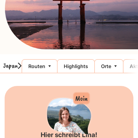
Japan
Routen
Highlights
Orte
Akt
Moin
Hier schreibt Lina!