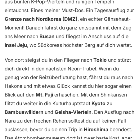
aus bunten K-Pop-Vierteln und ruhigen Tempeln
eintauchst. Eines meiner Must-Dos: Ein Tagesausflug zur
Grenze nach Nordkorea (DMZ)
, ein echter Gänsehaut-
Moment! Danach fährst du ganz entspannt mit dem Zug
ans Meer nach
Busan
und fliegst im Anschluss auf die
Insel Jeju
, wo Südkoreas höchster Berg auf dich wartet.
Von dort steigst du in den Flieger nach
Tokio
und stürzt
dich direkt in den nächsten Neon-Trubel. Wenn du
genug von der Reizüberflutung hast, fährst du raus nach
Hakone und mit etwas Glück kannst du hier sogar einen
Blick auf den
Mt. Fuji
erhaschen. Mit dem Shinkansen
flitzt du weiter in die Kulturhauptstadt
Kyoto
zu
Bambuswäldern
und
Geisha-Vierteln
. Den Ausflug nach
Nara zu den frechen Rehen solltest du auf keinen Fall
auslassen, bevor du deinen Trip in
Hiroshima
beendest.
Das Atombombenmuseum dort ist zwar harte Kost, aber