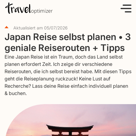
S
k
i
Aktualisiert am
05/07/2026
p
Japan Reise selbst planen • 3
t
geniale Reiserouten + Tipps
o
c
Eine Japan Reise ist ein Traum, doch das Land selbst
o
planen erfordert Zeit. Ich zeige dir verschiedene
Reiserouten, die ich selbst bereist habe. Mit diesen Tipps
n
geht die Reiseplanung ruckzuck! Keine Lust auf
t
Recherche? Lass deine Reise einfach individuell planen
e
& buchen.
n
t