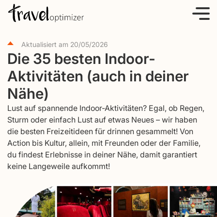
S
k
i
Aktualisiert am
20/05/2026
p
Die 35 besten Indoor-
t
Aktivitäten (auch in deiner
o
c
Nähe)
o
Lust auf spannende Indoor-Aktivitäten? Egal, ob Regen,
n
Sturm oder einfach Lust auf etwas Neues – wir haben
t
die besten Freizeitideen für drinnen gesammelt! Von
e
Action bis Kultur, allein, mit Freunden oder der Familie,
du findest Erlebnisse in deiner Nähe, damit garantiert
n
keine Langeweile aufkommt!
t