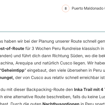
Puerto Maldonado
 das haben wir bei der Planung unserer Route schnell ge
st-of-Route
für 3 Wochen Peru Rundreise klassisch in
landen) und führt dich dann Richtung Süden, wo die be
china, Arequipa und natürlich Cusco liegen. Wir haben
“
Geheimtipp
” eingebaut, den viele übersehen in Peru
ungel,
der von Cusco aus relativ schnell erreichbar ist
t du mit dieser Backpacking-Route den
Inka Trail mit 
ch eine alternative Route beschreiben, falls du keine Lu
 hast. Durch die guten
Nachtbusoptionen
in Peru spart