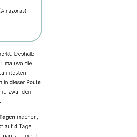
 (Amazonas)
merkt. Deshalb
 Lima (wo die
kanntesten
 in dieser Route
 und zwar den
.
4 Tagen
machen,
st auf 4 Tage
 man sich nicht