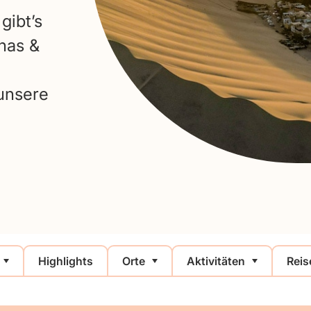
gibt’s
nas &
unsere
Highlights
Orte
Aktivitäten
Reis