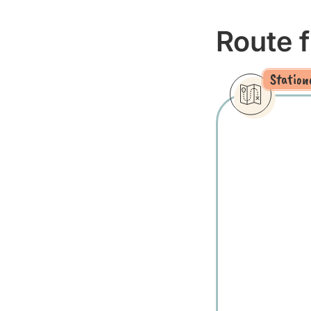
Route 
Station