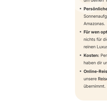
um deinen T
Tag 10
Persönliche
Tag 11
Sonnenaufg
Amazonas.
Tag 12
Für wen op
Tag 13
nichts für 
Tag 14
reinen Luxu
Tag 15
Kosten:
Per
Tag 16
haben dir u
Tag 17
Online-Rei
Tag 18
unsere
Reis
übernimmt.
Tag 19
Tag 20
Tag 21