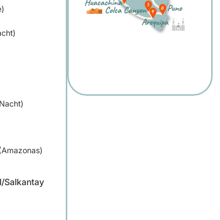
e)
acht)
 Nacht)
 (Amazonas)
il/Salkantay