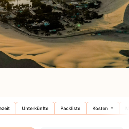
ezeit
Unterkünfte
Packliste
Kosten
M