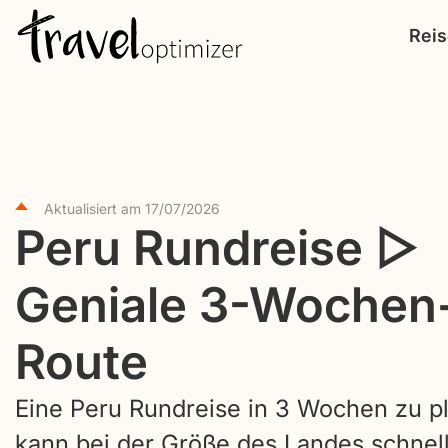
S
Rei
k
i
p
t
o
c
Aktualisiert am
17/07/2026
Peru Rundreise ▷
o
n
Geniale 3-Wochen
t
e
Route
n
t
Eine Peru Rundreise in 3 Wochen zu p
kann bei der Größe des Landes schnel