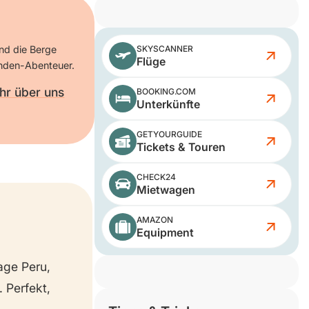
und die Berge
SKYSCANNER
Flüge
 Anden-Abenteuer.
hr über uns
BOOKING.COM
Unterkünfte
GETYOURGUIDE
Tickets & Touren
CHECK24
Mietwagen
AMAZON
Equipment
age Peru,
 Perfekt,