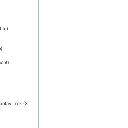
hte)
e)
acht)
kantay Trek (3