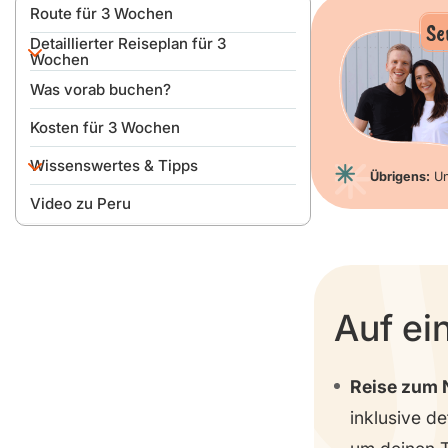
Route für 3 Wochen
Se
Detaillierter Reiseplan für 3
Wochen
Was vorab buchen?
Tag 0
Kosten für 3 Wochen
Tag 1
Wissenswertes & Tipps
Tag 2
Übrigens:
Un
Video zu Peru
Tag 3
An- & Einreise
Tag 4
Fortbewegung & Transport
Tag 5
Beste Reisezeit
Auf ei
Tag 6
Ist Peru gefährlich?
Tag 7
Geld, Sprache & SIM-Karte
Reise zum 
Tag 8
Packliste
inklusive de
Tag 9