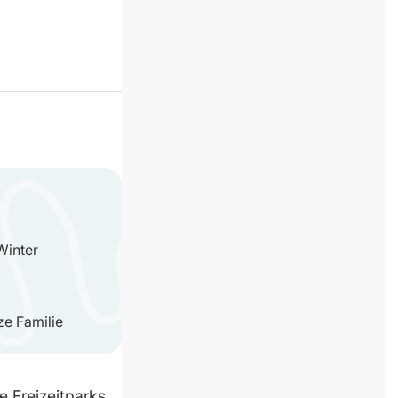
Winter
ze Familie
e Freizeitparks