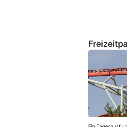
Freizeitp
Ein Tagesausflug