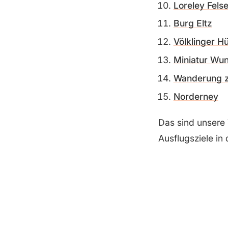
Loreley Fels
Spreewald
Loreley Felsen
St. Peter-Ording
Burg Eltz
Scharmützelsee
Burg Eltz
Karls Erlebnis-Dorf
Völklinger Hü
Marine Ehrenmal & U-Boot U-
Völklinger Hütte
995
Miniatur Wu
Wanderung zum Königsstuhl
Wanderung z
Gespensterwald in Nienhagen
Norderney
Norderney
Das sind unsere 
Autostadt Wolfsburg
Ausflugsziele in