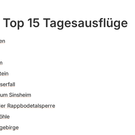
 Top 15 Tagesausflüge
en
m
ein
erfall
um Sinsheim
der Rappbodetalsperre
öhle
gebirge