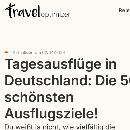
S
Rei
k
i
p
t
o
Aktualisiert am
02/04/2026
c
Tagesausflüge in
o
Deutschland: Die 
n
t
schönsten
e
n
Ausflugsziele!
t
Du weißt ja nicht, wie vielfältig die