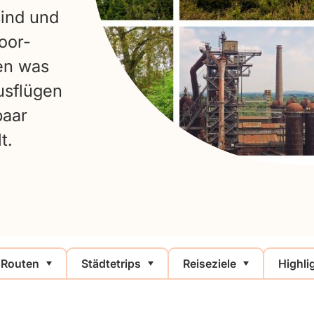
sind und
oor-
den was
usflügen
paar
t.
Routen
Städtetrips
Reiseziele
Highli