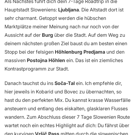
Als Nächstes führt dich dein 7-Tage Roadtrip in die
Hauptstadt Sloweniens:
Ljubljana
. Die Altstadt dort ist
sehr charmant. Getoppt werden die hübschen
Marktplätze meiner Meinung nach nur noch von der
Aussicht auf der
Burg
über die Stadt. Auf dem Weg zu
deinem nächsten großen Ziel baust du am besten einen
Stopp bei der felsigen
Höhlenburg Predjama
und den
massiven
Postojna Höhlen
ein. Das ist ein ziemliches
Kontrastprogramm zur Stadt.
Danach tauchst du ins
Soča-Tal
ein. Ich empfehle dir,
hier jeweils in Kobarid und Bovec zu übernachten, so
hast du den perfekten Mix. Du kannst krasse Wasserfälle
ansteuern und entlang des eiskalten, glasklaren Flusses
wandern. Zum Abschluss dieser 7 Tage Slowenien Route
wartet noch ein echtes Highlight auf dich: Du fährst über
den kurvigen
Vršič Pass
mitten durch die slowenischen