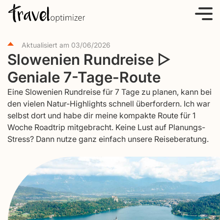
S
k
i
Aktualisiert am
03/06/2026
p
Slowenien Rundreise ▷
t
Geniale 7-Tage-Route
o
c
Eine Slowenien Rundreise für 7 Tage zu planen, kann bei
o
den vielen Natur-Highlights schnell überfordern. Ich war
selbst dort und habe dir meine kompakte Route für 1
n
Woche Roadtrip mitgebracht. Keine Lust auf Planungs-
t
Stress? Dann nutze ganz einfach unsere Reiseberatung.
e
n
t