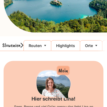
Slowenien
Routen
Highlights
Orte
Moin
Hier schreibt Lina!
Seen, Berge und viel Grün: genau das liebt Lina an