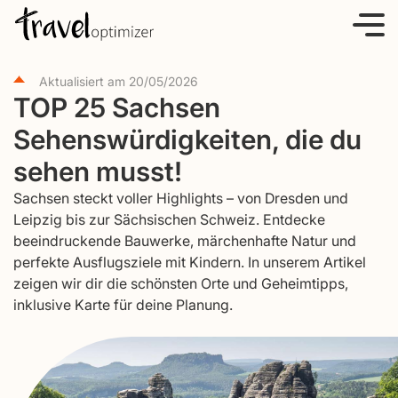
S
k
i
Aktualisiert am
20/05/2026
p
TOP 25 Sachsen
t
Sehenswürdigkeiten, die du
o
c
sehen musst!
o
Sachsen steckt voller Highlights – von Dresden und
n
Leipzig bis zur Sächsischen Schweiz. Entdecke
t
beeindruckende Bauwerke, märchenhafte Natur und
e
perfekte Ausflugsziele mit Kindern. In unserem Artikel
zeigen wir dir die schönsten Orte und Geheimtipps,
n
inklusive Karte für deine Planung.
t