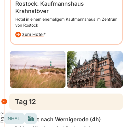
Rostock: Kaufmannshaus
Krahnstöver
Hotel in einem ehemaligem Kaufmannshaus im Zentrum
von Rostock
zum Hotel
Tag 12
Tag 12
INHALT
Weiterfahrt nach
Wernigerode (4h)