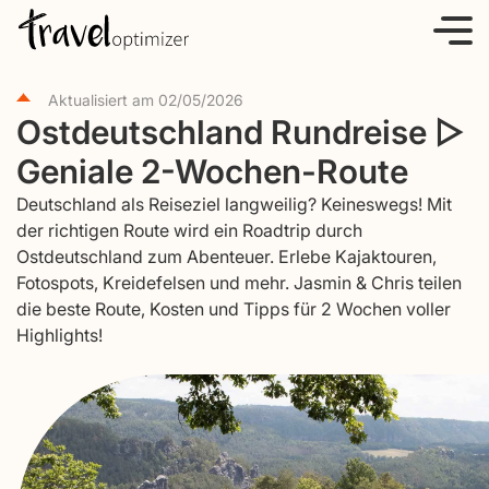
S
k
i
Aktualisiert am
02/05/2026
p
Ostdeutschland Rundreise ▷
t
Geniale 2-Wochen-Route
o
c
Deutschland als Reiseziel langweilig? Keineswegs! Mit
o
der richtigen Route wird ein Roadtrip durch
Ostdeutschland zum Abenteuer. Erlebe Kajaktouren,
n
Fotospots, Kreidefelsen und mehr. Jasmin & Chris teilen
t
die beste Route, Kosten und Tipps für 2 Wochen voller
e
Highlights!
n
t