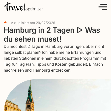
S
k
i
Aktualisiert am
29/07/2026
p
Hamburg in 2 Tagen ▷ Was
t
du sehen musst!
o
c
Du möchtest 2 Tage in Hamburg verbringen, aber nicht
o
lange selbst planen? Ich habe meine Erfahrungen und
liebsten Stationen in einem durchdachten Programm mit
n
Tag für Tag Plan, Tipps und Kosten gebündelt. Einfach
t
nachreisen und Hamburg entdecken.
e
n
t