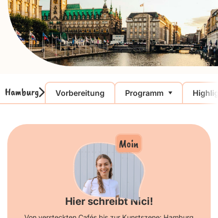
Hamburg
Vorbereitung
Programm
Highli
Moin
Hier schreibt Nici!
Von versteckten Cafés bis zur Kunstszene: Hamburg