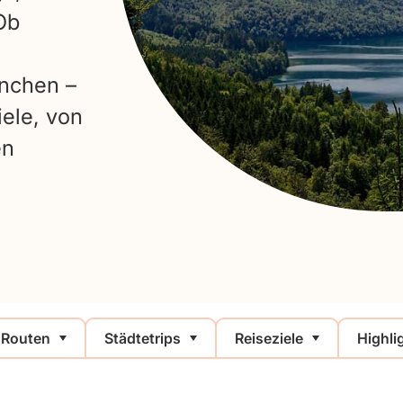
Ob
ünchen –
iele, von
en
Routen
Städtetrips
Reiseziele
Highli