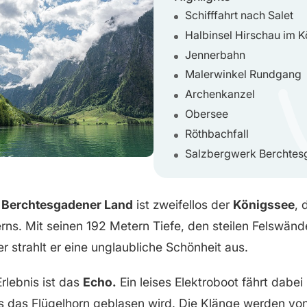
Schifffahrt nach Salet
Halbinsel Hirschau im 
Jennerbahn
Malerwinkel Rundgang
Archenkanzel
Obersee
Röthbachfall
Salzbergwerk Berchtes
m
Berchtesgadener Land
ist zweifellos der
Königssee
, 
rns. Mit seinen 192 Metern Tiefe, den steilen Felswän
r strahlt er eine unglaubliche Schönheit aus.
rlebnis ist das
Echo.
Ein leises Elektroboot fährt dabei
s das Flügelhorn geblasen wird. Die Klänge werden vo