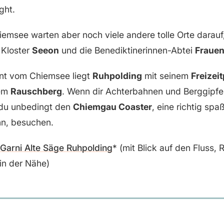
ght.
msee warten aber noch viele andere tolle Orte darauf
 Kloster
Seeon
und die Benediktinerinnen-Abtei
Frauen
rnt vom Chiemsee liegt
Ruhpolding
mit seinem
Freizei
dem
Rauschberg
. Wenn dir Achterbahnen und Berggipfel
t du unbedingt den
Chiemgau Coaster
, eine richtig spa
n, besuchen.
 Garni Alte Säge Ruhpolding
(mit Blick auf den Fluss,
in der Nähe)