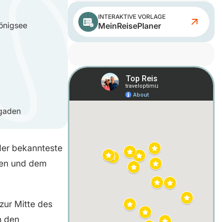
INTERAKTIVE VORLAGE
Königsee
MeinReisePlaner
gaden
der bekannteste
den und dem
 zur Mitte des
n den