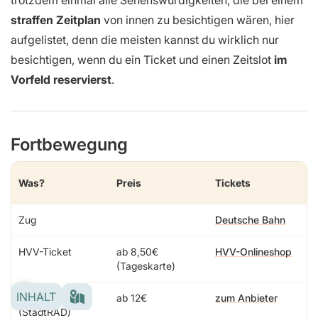
trotzdem einmal alle Sehenswürdigkeiten, die bei einem
straffen Zeitplan
von innen zu besichtigen wären, hier
aufgelistet, denn die meisten kannst du wirklich nur
besichtigen, wenn du ein Ticket und einen Zeitslot
im
Vorfeld reservierst
.
Fortbewegung
Was?
Preis
Tickets
Zug
Deutsche Bahn
HVV-Ticket
ab 8,50€
HVV-Onlineshop
(Tageskarte)
INHALT
Fahrrad
ab 12€
zum Anbieter
(StadtRAD)