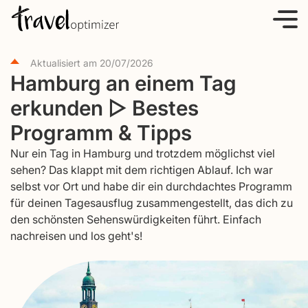
S
k
i
Aktualisiert am
20/07/2026
p
Hamburg an einem Tag
t
erkunden ▷ Bestes
o
c
Programm & Tipps
o
Nur ein Tag in Hamburg und trotzdem möglichst viel
n
sehen? Das klappt mit dem richtigen Ablauf. Ich war
t
selbst vor Ort und habe dir ein durchdachtes Programm
e
für deinen Tagesausflug zusammengestellt, das dich zu
den schönsten Sehenswürdigkeiten führt. Einfach
n
nachreisen und los geht's!
t