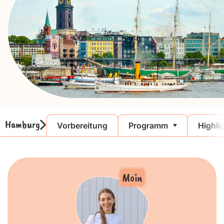
Hamburg
Vorbereitung
Programm
Highli
Moin