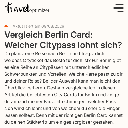
S
k
i
Aktualisiert am
08/03/2026
p
Vergleich Berlin Card:
t
Welcher Citypass lohnt sich?
o
c
Du planst eine Reise nach Berlin und fragst dich,
o
welches Cityticket das Beste für dich ist? Für Berlin gibt
es eine Reihe an Citypässen mit unterschiedlichen
n
Schwerpunkten und Vorteilen. Welche Karte passt zu dir
t
und deiner Reise? Bei der Auswahl kann man leicht den
e
Überblick verlieren. Deshalb vergleiche ich in diesem
n
Artikel die beliebtesten City Cards für Berlin und zeige
t
dir anhand meiner Beispielrechnungen, welcher Pass
sich wirklich lohnt und von welchem du eher die Finger
lassen solltest. Denn mit der richtigen Berlin Card kannst
du deinen Städtetrip um einiges sorgloser gestalten.