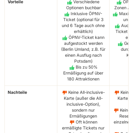
Vorteile
Verschiedene
ÖPNV-
Optionen buchbar
Zonen AB 
Inklusive ÖPNV-
Maximal
Ticket (optional für 3
und M
und 6 Tage auch ohne
Auch 
erhältlich)
Ticket ve
ÖPNV-Ticket kann
ein
aufgestockt werden
Gerin
(Berlin Umland, z.B. für
durch 
einen Ausflug nach
Kau
Potsdam)
Bis zu 50%
Ermäßigung auf über
180 Attraktionen
Nachteile
Keine All-inclusive-
Keine A
Karte (außer die All-
Karte, n
inclusive-Option),
Ra
sondern nur
Keine v
Ermäßigungen
Reserv
Oft können
einzelnen
ermäßigte Tickets nur
mö