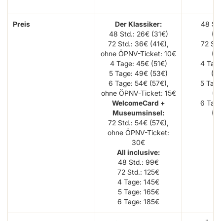
Preis
Der Klassiker:
48 Std
48 Std.: 26€ (31€)
(2
72 Std.: 36€ (41€),
72 Std
ohne ÖPNV-Ticket: 10€
(3
4 Tage: 45€ (51€)
4 Tag
5 Tage: 49€ (53€)
(5
6 Tage: 54€ (57€),
5 Tag
ohne ÖPNV-Ticket: 15€
(5
WelcomeCard +
6 Tag
Museumsinsel:
(5
72 Std.: 54€ (57€),
ohne ÖPNV-Ticket:
30€
All inclusive:
48 Std.: 99€
72 Std.: 125€
4 Tage: 145€
5 Tage: 165€
6 Tage: 185€