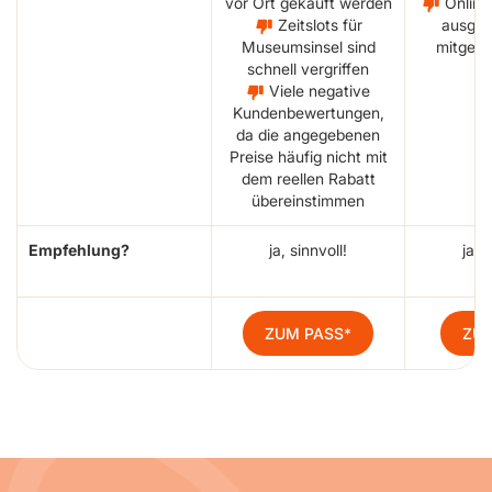
vor Ort gekauft werden
Online
Zeitslots für
ausged
Museumsinsel sind
mitgefü
schnell vergriffen
Viele negative
Kundenbewertungen,
da die angegebenen
Preise häufig nicht mit
dem reellen Rabatt
übereinstimmen
Empfehlung?
ja, sinnvoll!
ja, 
ZUM PASS
ZUM