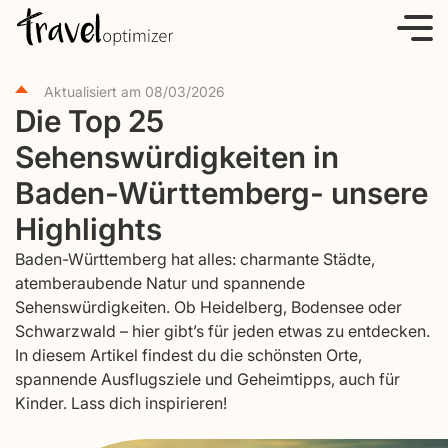
S
k
i
Aktualisiert am
08/03/2026
p
Die Top 25
t
Sehenswürdigkeiten in
o
c
Baden-Württemberg- unsere
o
Highlights
n
Baden-Württemberg hat alles: charmante Städte,
t
atemberaubende Natur und spannende
e
Sehenswürdigkeiten. Ob Heidelberg, Bodensee oder
n
Schwarzwald – hier gibt’s für jeden etwas zu entdecken.
t
In diesem Artikel findest du die schönsten Orte,
spannende Ausflugsziele und Geheimtipps, auch für
Kinder. Lass dich inspirieren!