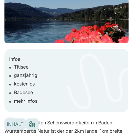
Infos
Titisee
ganzjährig
kostenlos
Badesee
mehr Infos
Eine der schönsten Sehenswürdigkeiten in Baden-
INHALT
Württembergs Natur ist der der 2km lange, 1km breite