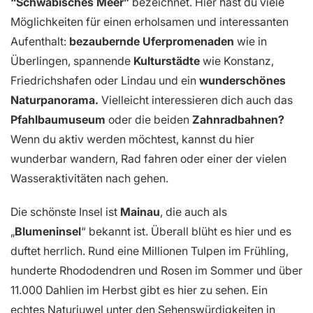
“Schwäbisches Meer”
bezeichnet. Hier hast du viele
Möglichkeiten für einen erholsamen und interessanten
Aufenthalt:
bezaubernde Uferpromenaden
wie in
Überlingen, spannende
Kulturstädte
wie Konstanz,
Friedrichshafen oder Lindau und ein
wunderschönes
Naturpanorama.
Vielleicht interessieren dich auch das
Pfahlbaumuseum
oder die beiden
Zahnradbahnen?
Wenn du aktiv werden möchtest, kannst du hier
wunderbar wandern, Rad fahren oder einer der vielen
Wasseraktivitäten nach gehen.
Die schönste Insel ist
Mainau
, die auch als
„
Blumeninsel
“ bekannt ist. Überall blüht es hier und es
duftet herrlich. Rund eine Millionen Tulpen im Frühling,
hunderte Rhododendren und Rosen im Sommer und über
11.000 Dahlien im Herbst gibt es hier zu sehen. Ein
echtes Naturjuwel unter den Sehenswürdigkeiten in