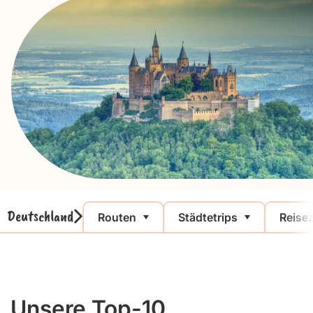
Deutschland
Routen
Städtetrips
Reisez
Unsere Top-10