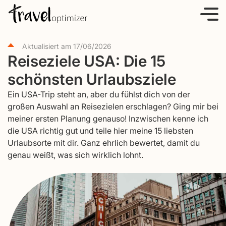
S
k
i
Aktualisiert am
17/06/2026
p
Reiseziele USA: Die 15
t
schönsten Urlaubsziele
o
c
Ein USA-Trip steht an, aber du fühlst dich von der
o
großen Auswahl an Reisezielen erschlagen? Ging mir bei
meiner ersten Planung genauso! Inzwischen kenne ich
n
die USA richtig gut und teile hier meine 15 liebsten
t
Urlaubsorte mit dir. Ganz ehrlich bewertet, damit du
e
genau weißt, was sich wirklich lohnt.
n
t