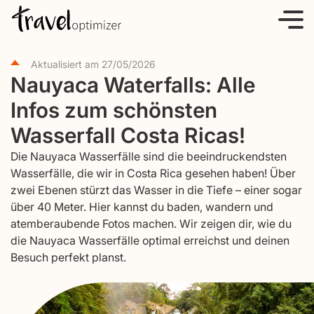
S
k
i
Aktualisiert am
27/05/2026
p
Nauyaca Waterfalls: Alle
t
Infos zum schönsten
o
c
Wasserfall Costa Ricas!
o
Die Nauyaca Wasserfälle sind die beeindruckendsten
n
Wasserfälle, die wir in Costa Rica gesehen haben! Über
t
zwei Ebenen stürzt das Wasser in die Tiefe – einer sogar
e
über 40 Meter. Hier kannst du baden, wandern und
atemberaubende Fotos machen. Wir zeigen dir, wie du
n
die Nauyaca Wasserfälle optimal erreichst und deinen
t
Besuch perfekt planst.