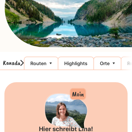
Kanada
Routen
Highlights
Orte
Re
Moin
Hier schreibt Lina!