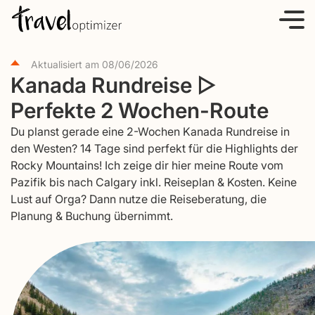
S
k
i
Aktualisiert am
08/06/2026
p
Kanada Rundreise ▷
t
Perfekte 2 Wochen-Route
o
c
Du planst gerade eine 2-Wochen Kanada Rundreise in
o
den Westen? 14 Tage sind perfekt für die Highlights der
Rocky Mountains! Ich zeige dir hier meine Route vom
n
Pazifik bis nach Calgary inkl. Reiseplan & Kosten. Keine
t
Lust auf Orga? Dann nutze die Reiseberatung, die
e
Planung & Buchung übernimmt.
n
t