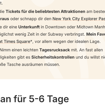
t.
die
Tickets für die beliebtesten Attraktionen
am beste
oraus
oder schnapp dir den
New York City Explorer Pa
e dir eine
Unterkunft
in Downtown oder Midtown Manh
glichst wenig Zeit in der Subway verbringst.
Mein Favo
at Times Square
, vor allem wegen der idealen Lage.
Nimm einen leichten
Tagesrucksack
mit. An fast allen
gkeiten gibt es
Sicherheitskontrollen
und du willst ni
roße Tasche ausräumen müssen.
an für 5-6 Tage