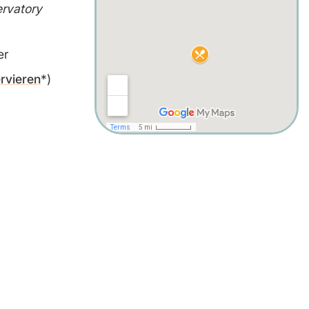
ervatory
er
ervieren
)