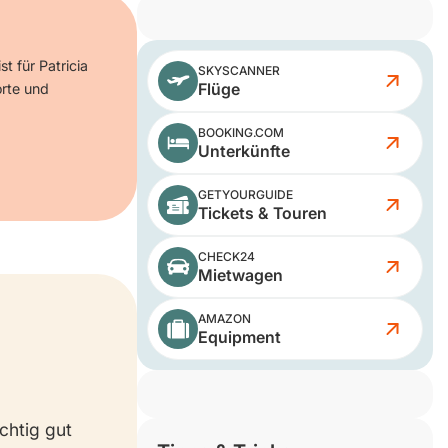
t für Patricia
SKYSCANNER
Flüge
orte und
BOOKING.COM
Unterkünfte
GETYOURGUIDE
Tickets & Touren
CHECK24
Mietwagen
AMAZON
Equipment
chtig gut