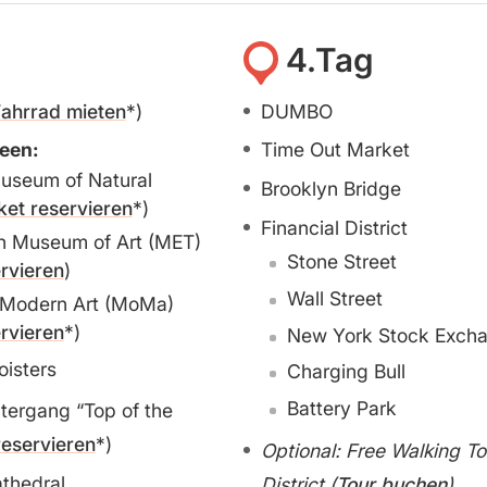
4.Tag
ahrrad mieten
)
DUMBO
een:
Time Out Market
useum of Natural
Brooklyn Bridge
ket reservieren
)
Financial District
n Museum of Art (MET)
Stone Street
ervieren
)
Wall Street
Modern Art (MoMa)
ervieren
)
New York Stock Exch
isters
Charging Bull
Battery Park
ergang “Top of the
reservieren
)
Optional: Free Walking To
athedral
District (
Tour buchen
)