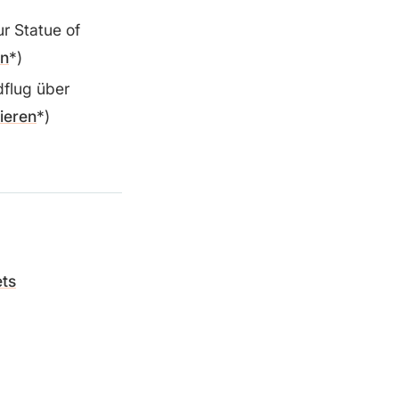
ur Statue of
en
)
dflug über
ieren
)
ets