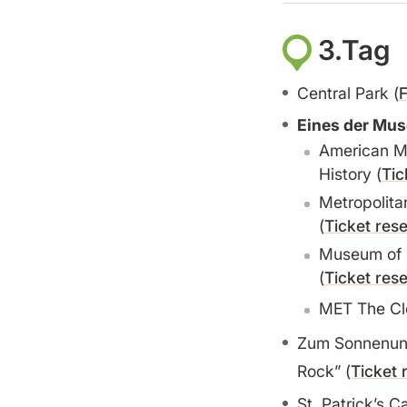
3.Tag
Central Park (
F
Eines der Mus
American M
History (
Tic
Metropolita
(
Ticket res
Museum of 
(
Ticket res
MET The Clo
Zum Sonnenunt
Rock” (
Ticket 
St. Patrick’s C