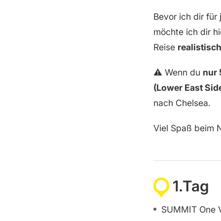
Bevor ich dir fü
möchte ich dir h
Reise
realistis
⚠️ Wenn du
nur 
(Lower East Sid
nach Chelsea.
Viel Spaß beim 
1.Tag
SUMMIT One Va