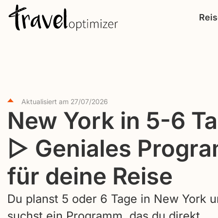
S
Rei
k
i
p
t
o
c
Aktualisiert am
27/07/2026
New York in 5-6 T
o
n
▷ Geniales Progr
t
e
für deine Reise
n
t
Du planst 5 oder 6 Tage in New York 
suchst ein Programm, das du direkt