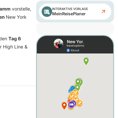
gramm
vorstelle,
INTERAKTIVE VORLAGE
MeinReisePlaner
gen
New York
 den
Tag 6
r High Line &