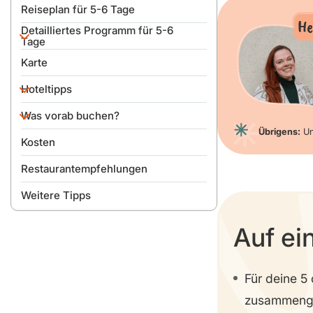
Reiseplan für 5-6 Tage
He
Detailliertes Programm für 5-6
Tage
Karte
Anreise
Hoteltipps
Tag 1
Was vorab buchen?
Tag 2
Gute: Hotel Mulberry
Übrigens:
Un
Lohnt sich der New York
Kosten
Tag 3
Explorer Pass?
Restaurantempfehlungen
Tag 4
Weitere Tipps
Tag 5
Tag 6
Auf ei
Für deine 5
zusammenges