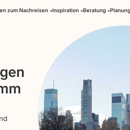
sen zum Nachreisen
Inspiration
Beratung
Planun
agen
amm
und