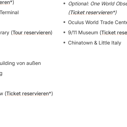
ieren
)
Optional: One World Obs
Terminal
(
Ticket reservieren
)
Oculus World Trade Cent
rary (
Tour reservieren
)
9/11 Museum (
Ticket res
Chinatown & Little Italy
uilding von außen
ng
w (
Ticket reservieren
)