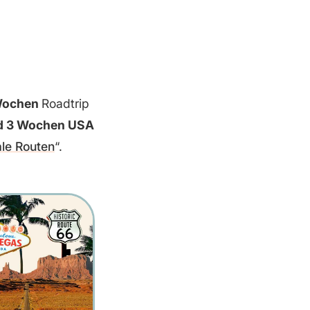
 Wochen
Roadtrip
nd 3 Wochen USA
le Routen
“.