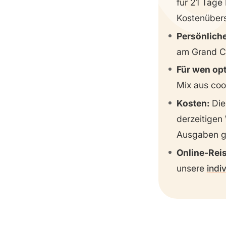
für 21 Tage
Tag 10
Kostenübers
Tag 11
Persönliche
Tag 12
am Grand Ca
Tag 13
Für wen op
Mix aus coo
Tag 14
Kosten:
Die
Tag 15
derzeitigen
Tag 16
Ausgaben ge
Tag 17
Online-Rei
Tag 18
unsere
indi
Tag 19
Tag 20
Tag 21