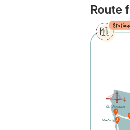
Route 
Station