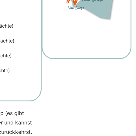
ächte)
ächte)
chte)
chte)
p (es gibt
ler und kannst
zurückkehrst.