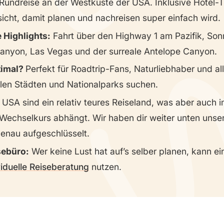
 Rundreise an der Westküste der USA. Inklusive Hotel-
icht, damit planen und nachreisen super einfach wird.
 Highlights:
Fahrt über den Highway 1 am Pazifik, So
nyon, Las Vegas und der surreale Antelope Canyon.
timal?
Perfekt für Roadtrip-Fans, Naturliebhaber und all
len Städten und Nationalparks suchen.
 USA sind ein relativ teures Reiseland, was aber auch
 Wechselkurs abhängt. Wir haben dir weiter unten unse
nau aufgeschlüsselt.
sebüro:
Wer keine Lust hat auf’s selber planen, kann ei
viduelle Reiseberatung
nutzen.