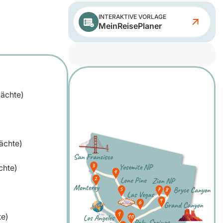
INTERAKTIVE VORLAGE
MeinReisePlaner
Nächte)
ächte)
chte)
te)