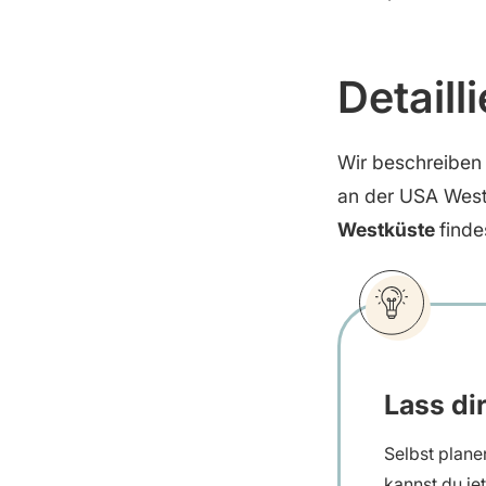
Detaill
Wir beschreiben d
an der USA Wes
Westküste
finde
Lass di
Selbst planen
kannst du je