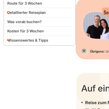
Route für 3 Wochen
Se
Detaillierter Reiseplan
Was vorab buchen?
Tag 0
Kosten für 3 Wochen
Tag 1
Wissenswertes & Tipps
Tag 2
Tag 3
An- & Einreise
Übrigens:
Un
Tag 4
Auto mieten & fahren
Tag 5
Beste Reisezeit
Tag 6
Geld, Sprache & SIM-Karte
Auf ei
Tag 7
Packliste
Tag 8
Reise zum 
Tag 9