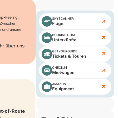
ip-Feeling,
SKYSCANNER
Flüge
 Zwischen
n und unsere
BOOKING.COM
Unterkünfte
hr über uns
GETYOURGUIDE
Tickets & Touren
CHECK24
Mietwagen
AMAZON
Equipment
t-of-Route