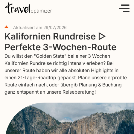
S
k
i
Aktualisiert am
29/07/2026
p
Kalifornien Rundreise ▷
t
Perfekte 3-Wochen-Route
o
c
Du willst den "Golden State" bei einer 3 Wochen
o
Kalifornien Rundreise richtig intensiv erleben? Bei
unserer Route haben wir alle absoluten Highlights in
n
einen 21-Tage-Roadtrip gepackt. Plane unsere erprobte
t
Route einfach nach, oder übergib Planung & Buchung
e
ganz entspannt an unsere Reiseberatung!
n
t