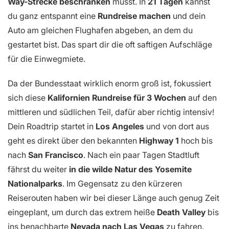
Way-Strecke beschränken
musst. In
21 Tagen
kannst
du ganz entspannt eine
Rundreise machen
und dein
Auto am gleichen Flughafen abgeben, an dem du
gestartet bist. Das spart dir die oft saftigen Aufschläge
für die Einwegmiete.
Da der Bundesstaat wirklich enorm groß ist, fokussiert
sich diese
Kalifornien Rundreise für 3 Wochen
auf den
mittleren und südlichen Teil, dafür aber richtig intensiv!
Dein Roadtrip startet in
Los Angeles
und von dort aus
geht es direkt über den bekannten
Highway 1
hoch bis
nach
San Francisco
. Nach ein paar Tagen Stadtluft
fährst du weiter
in die wilde Natur des Yosemite
Nationalparks
. Im Gegensatz zu den kürzeren
Reiserouten haben wir bei dieser Länge auch genug Zeit
eingeplant, um durch das extrem heiße
Death Valley
bis
ins benachbarte
Nevada nach Las Vegas
zu fahren.