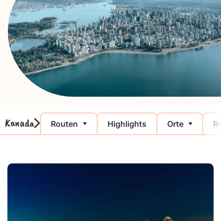
Kanada
Routen
Highlights
Orte
Re