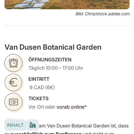
Bild: Chris/stock.adobe.com
Van Dusen Botanical Garden
ÖFFNUNGSZEITEN
Täglich 10:00 – 17:00 Uhr
EINTRITT
9 CAD (6€)
TICKETS
Vor Ort oder
vorab online
INHALT
Das besondere am Van Dusen Botanical Garden ist, dass
er
ausschließlich zum Bepflanzen
und nicht zum