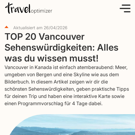
S
k
i
Aktualisiert am
26/04/2026
p
TOP 20 Vancouver
t
Sehenswürdigkeiten: Alles
o
c
was du wissen musst!
o
Vancouver in Kanada ist einfach atemberaubend: Meer,
n
umgeben von Bergen und eine Skyline wie aus dem
t
Bilderbuch. In diesem Artikel zeigen wir dir die
e
schönsten Sehenswürdigkeiten, geben praktische Tipps
für deinen Trip und haben eine interaktive Karte sowie
n
einen Programmvorschlag für 4 Tage dabei.
t