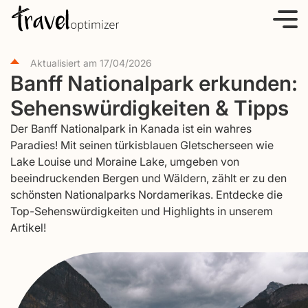
S
k
i
Aktualisiert am
17/04/2026
p
Banff Nationalpark erkunden:
t
Sehenswürdigkeiten & Tipps
o
c
Der Banff Nationalpark in Kanada ist ein wahres
o
Paradies! Mit seinen türkisblauen Gletscherseen wie
Lake Louise und Moraine Lake, umgeben von
n
beeindruckenden Bergen und Wäldern, zählt er zu den
t
schönsten Nationalparks Nordamerikas. Entdecke die
e
Top-Sehenswürdigkeiten und Highlights in unserem
n
Artikel!
t