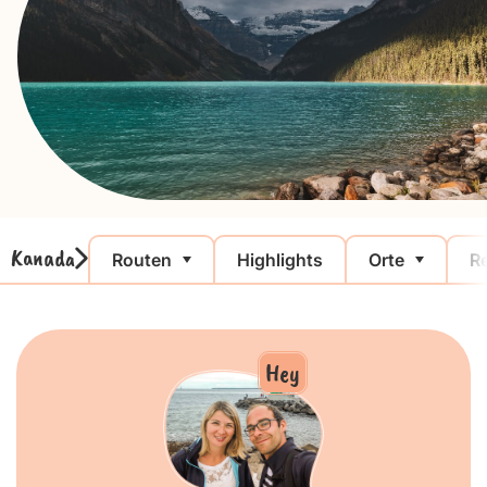
Kanada
Routen
Highlights
Orte
Re
Hey