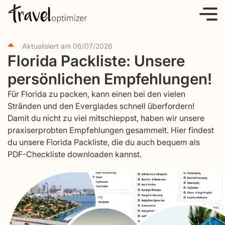
S
k
i
Aktualisiert am
06/07/2026
p
Florida Packliste: Unsere
t
persönlichen Empfehlungen!
o
c
Für Florida zu packen, kann einen bei den vielen
o
Stränden und den Everglades schnell überfordern!
Damit du nicht zu viel mitschleppst, haben wir unsere
n
praxiserprobten Empfehlungen gesammelt. Hier findest
t
du unsere Florida Packliste, die du auch bequem als
e
PDF-Checkliste downloaden kannst.
n
t