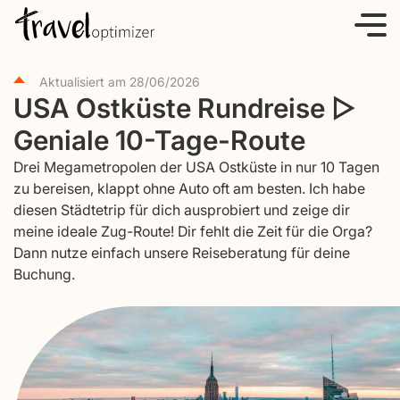
S
k
i
Aktualisiert am
28/06/2026
p
USA Ostküste Rundreise ▷
t
Geniale 10-Tage-Route
o
c
Drei Megametropolen der USA Ostküste in nur 10 Tagen
o
zu bereisen, klappt ohne Auto oft am besten. Ich habe
diesen Städtetrip für dich ausprobiert und zeige dir
n
meine ideale Zug-Route! Dir fehlt die Zeit für die Orga?
t
Dann nutze einfach unsere Reiseberatung für deine
e
Buchung.
n
t