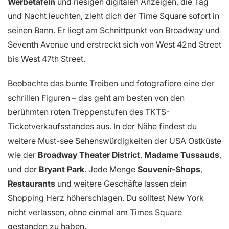
Werbetafeln
und riesigen digitalen Anzeigen, die Tag
und Nacht leuchten, zieht dich der Time Square sofort in
seinen Bann. Er liegt am Schnittpunkt von Broadway und
Seventh Avenue und erstreckt sich von West 42nd Street
bis West 47th Street.
Beobachte das bunte Treiben und fotografiere eine der
schrillen Figuren – das geht am besten von den
berühmten roten Treppenstufen des TKTS-
Ticketverkaufsstandes aus. In der Nähe findest du
weitere Must-see Sehenswürdigkeiten der USA Ostküste
wie der
Broadway Theater District
,
Madame Tussauds
,
und der
Bryant Park
. Jede Menge
Souvenir-Shops
,
Restaurants
und weitere Geschäfte lassen dein
Shopping Herz höherschlagen. Du solltest New York
nicht verlassen, ohne einmal am Times Square
gestanden zu haben.