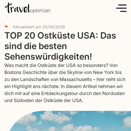
S
k
i
Aktualisiert am
20/05/2026
p
TOP 20 Ostküste USA: Das
t
sind die besten
o
c
Sehenswürdigkeiten!
o
Was macht die Ostküste der USA so besonders? Von
n
Bostons Geschichte über die Skyline von New York bis
t
zu den Landschaften von Massachusetts – hier reiht sich
e
ein Highlight ans nächste. In diesem Artikel nehmen wir
dich mit auf eine Entdeckungstour durch den Nordosten
n
und Südosten der Ostküste der USA.
t