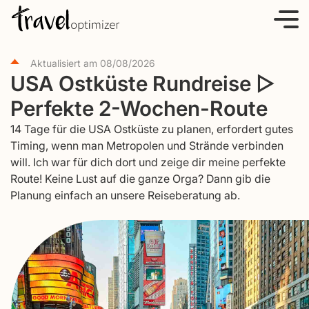
S
k
i
Aktualisiert am
08/08/2026
p
USA Ostküste Rundreise ▷
t
Perfekte 2-Wochen-Route
o
c
14 Tage für die USA Ostküste zu planen, erfordert gutes
o
Timing, wenn man Metropolen und Strände verbinden
will. Ich war für dich dort und zeige dir meine perfekte
n
Route! Keine Lust auf die ganze Orga? Dann gib die
t
Planung einfach an unsere Reiseberatung ab.
e
n
t