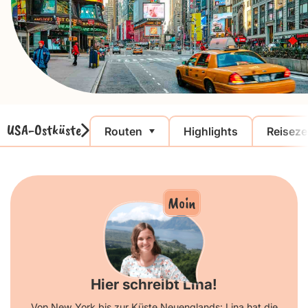
USA-Ostküste
Routen
Highlights
Reiseze
Moin
Hier schreibt Lina!
Von New York bis zur Küste Neuenglands: Lina hat die