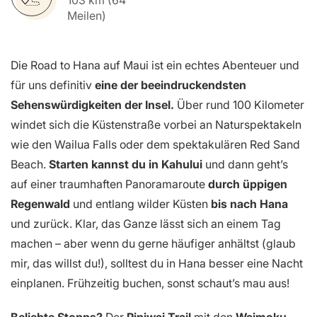
Meilen)
Die Road to Hana auf Maui ist ein echtes Abenteuer und
für uns definitiv
eine der beeindruckendsten
Sehenswürdigkeiten der Insel.
Über rund 100 Kilometer
windet sich die Küstenstraße vorbei an Naturspektakeln
wie den Wailua Falls oder dem spektakulären Red Sand
Beach.
Starten kannst du in Kahului
und dann geht’s
auf einer traumhaften Panoramaroute
durch üppigen
Regenwald
und entlang wilder Küsten
bis nach Hana
und zurück. Klar, das Ganze lässt sich an einem Tag
machen – aber wenn du gerne häufiger anhältst (glaub
mir, das willst du!), solltest du in Hana besser eine Nacht
einplanen. Frühzeitig buchen, sonst schaut’s mau aus!
Beliebte Stopps?
Der
Pipiwai Trail
mit den
Waimoku