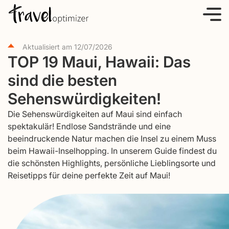
S
k
i
Aktualisiert am
12/07/2026
p
TOP 19 Maui, Hawaii: Das
t
sind die besten
o
c
Sehenswürdigkeiten!
o
Die Sehenswürdigkeiten auf Maui sind einfach
n
spektakulär! Endlose Sandstrände und eine
t
beeindruckende Natur machen die Insel zu einem Muss
e
beim Hawaii-Inselhopping. In unserem Guide findest du
die schönsten Highlights, persönliche Lieblingsorte und
n
Reisetipps für deine perfekte Zeit auf Maui!
t