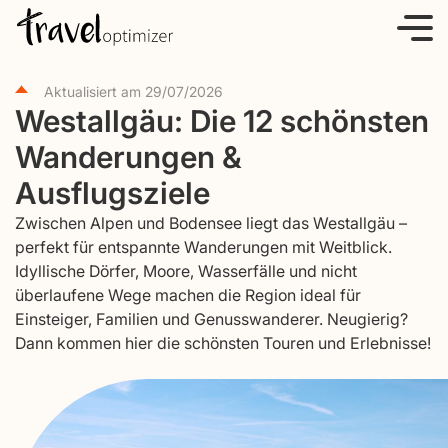
S
k
i
Aktualisiert am
29/07/2026
p
Westallgäu: Die 12 schönsten
t
Wanderungen &
o
c
Ausflugsziele
o
Zwischen Alpen und Bodensee liegt das Westallgäu –
n
perfekt für entspannte Wanderungen mit Weitblick.
t
Idyllische Dörfer, Moore, Wasserfälle und nicht
e
überlaufene Wege machen die Region ideal für
Einsteiger, Familien und Genusswanderer. Neugierig?
n
Dann kommen hier die schönsten Touren und Erlebnisse!
t