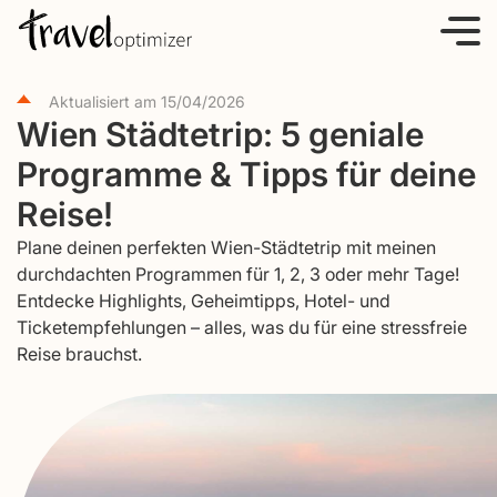
S
k
i
Aktualisiert am
15/04/2026
p
Wien Städtetrip: 5 geniale
t
Programme & Tipps für deine
o
c
Reise!
o
Plane deinen perfekten Wien-Städtetrip mit meinen
n
durchdachten Programmen für 1, 2, 3 oder mehr Tage!
t
Entdecke Highlights, Geheimtipps, Hotel- und
e
Ticketempfehlungen – alles, was du für eine stressfreie
Reise brauchst.
n
t