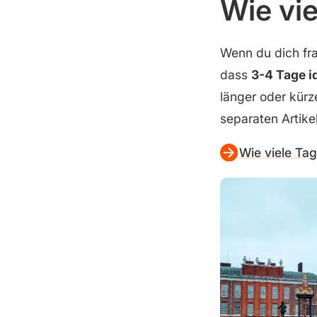
Wie vi
Wenn du dich fra
dass
3-4 Tage i
länger oder kürz
separaten Artike
Wie viele Ta