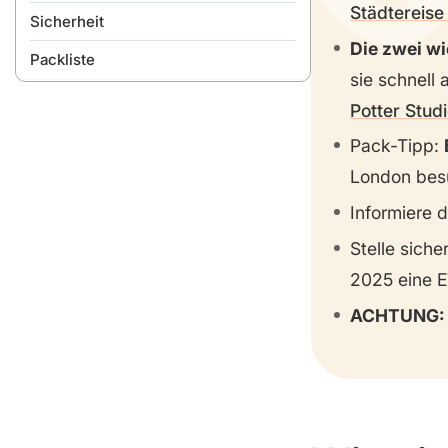
Städtereise 
Sicherheit
SIM-Karte & Netzabdeckung
Leitungswasser
Die zwei wi
Packliste
Restaurants
sie schnell 
Potter Stud
Pack-Tipp:
London bes
Informiere 
Stelle sich
2025 eine 
ACHTUNG: