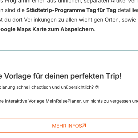
es Programm einen ausführlichen, separaten Artikel verf
ln sind die
Städtetrip-Programme Tag für Tag
detaillie
 du dort Verlinkungen zu allen wichtigen Orten, sowie 
 Google Maps Karte zum Abspeichern
.
e Vorlage für deinen perfekten Trip!
lanung schnell chaotisch und unübersichtlich? 🫤
ere
interaktive Vorlage MeinReisePlaner
, um nichts zu vergessen un
MEHR INFOS