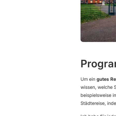
Progra
Um ein
gutes
Re
wissen, welche S
beispielsweise i
Städtereise, ind