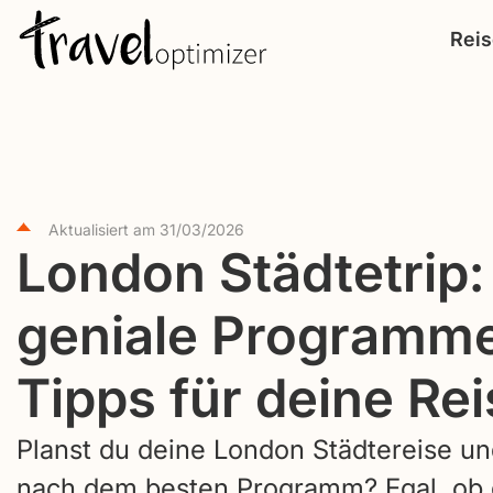
S
Rei
k
i
p
t
o
c
Aktualisiert am
31/03/2026
London Städtetrip:
o
n
geniale Programm
t
e
Tipps für deine Rei
n
t
Planst du deine London Städtereise un
nach dem besten Programm? Egal, ob d