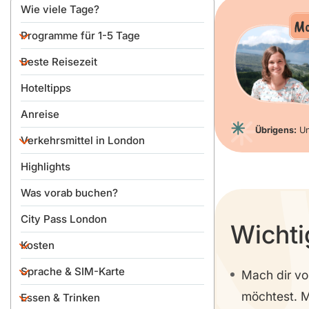
Wie viele Tage?
Mo
Programme für 1-5 Tage
Beste Reisezeit
Programm für einen Tag
Hoteltipps
2-Tage-Programm
Nach Jahreszeit
Anreise
3-Tage-Programm
Tipps für günstigere Monate
Übrigens:
Un
Verkehrsmittel in London
4-Tage-Programm
Feierlichkeiten
Highlights
5-Tage-Programm
In der Stadt
Was vorab buchen?
Vom Flughafen in die Stadt
City Pass London
Wichti
Kosten
Sprache & SIM-Karte
Bargeld
Mach dir vo
möchtest. 
Essen & Trinken
Sprache