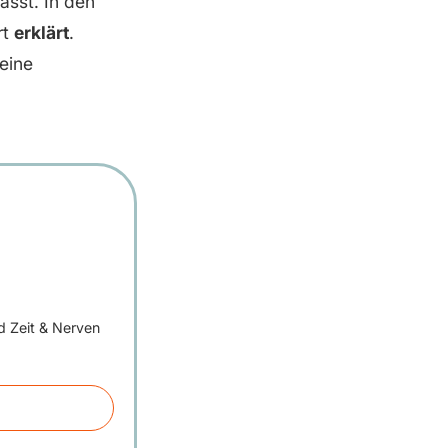
asst. In den
rt
erklärt
.
eine
d Zeit & Nerven