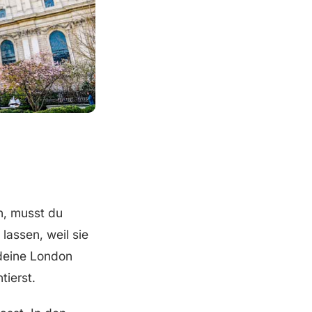
n, musst du
assen, weil sie
 deine London
ierst.