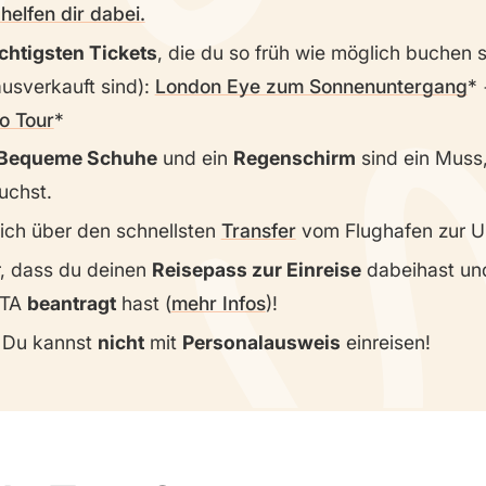
helfen dir dabei.
chtigsten Tickets
, die du so früh wie möglich buchen so
ausverkauft sind):
London Eye zum Sonnenuntergang
io Tour
Bequeme Schuhe
und ein
Regenschirm
sind ein Muss
uchst.
dich über den schnellsten
Transfer
vom Flughafen zur Un
er, dass du deinen
Reisepass zur Einreise
dabeihast und
ETA
beantragt
hast (
mehr Infos
)!
Du kannst
nicht
mit
Personalausweis
einreisen!