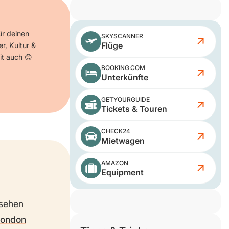
ür deinen
SKYSCANNER
Flüge
er, Kultur &
it auch 😊
BOOKING.COM
Unterkünfte
GETYOURGUIDE
Tickets & Touren
CHECK24
Mietwagen
AMAZON
Equipment
 sehen
London