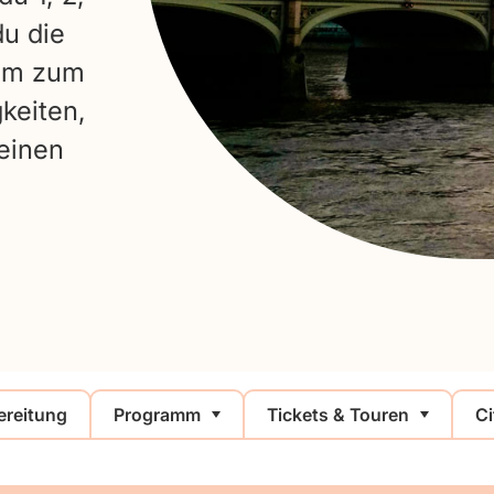
du die
amm zum
keiten,
deinen
ereitung
Programm
Tickets & Touren
C