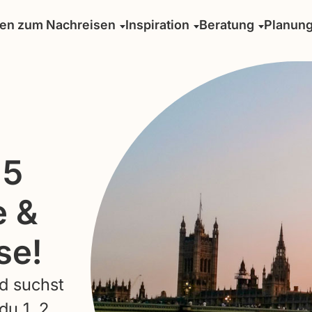
sen zum Nachreisen
Inspiration
Beratung
Planun
 5
e &
se!
d suchst
u 1, 2,