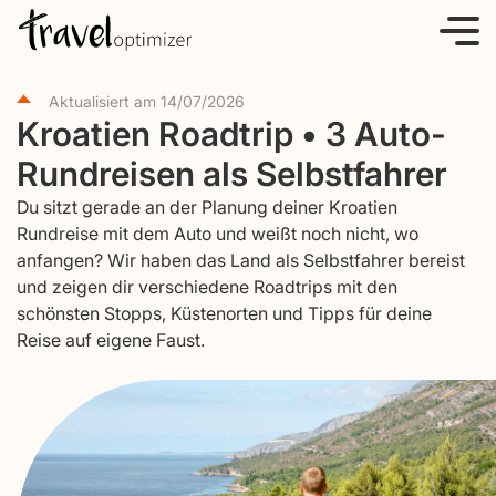
S
k
i
Aktualisiert am
14/07/2026
p
Kroatien Roadtrip • 3 Auto-
t
Rundreisen als Selbstfahrer
o
c
Du sitzt gerade an der Planung deiner Kroatien
o
Rundreise mit dem Auto und weißt noch nicht, wo
anfangen? Wir haben das Land als Selbstfahrer bereist
n
und zeigen dir verschiedene Roadtrips mit den
t
schönsten Stopps, Küstenorten und Tipps für deine
e
Reise auf eigene Faust.
n
t