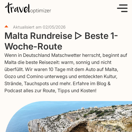
S
k
i
Aktualisiert am
02/05/2026
p
Malta Rundreise ▷ Beste 1-
t
Woche-Route
o
c
Wenn in Deutschland Matschwetter herrscht, beginnt auf
o
Malta die beste Reisezeit: warm, sonnig und nicht
überfüllt. Wir waren 10 Tage mit dem Auto auf Malta,
n
Gozo und Comino unterwegs und entdeckten Kultur,
t
Strände, Tauchspots und mehr. Erfahre im Blog &
e
Podcast alles zur Route, Tipps und Kosten!
n
t