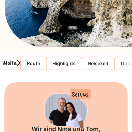
Malta
Route
Highlights
Reisezeit
Unte
Servus
Wir sind Nina und Tom,