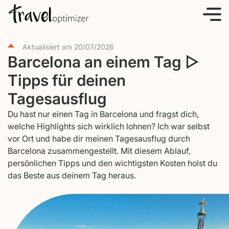
S
k
i
Aktualisiert am
20/07/2026
p
Barcelona an einem Tag ▷
t
Tipps für deinen
o
c
Tagesausflug
o
Du hast nur einen Tag in Barcelona und fragst dich,
n
welche Highlights sich wirklich lohnen? Ich war selbst
t
vor Ort und habe dir meinen Tagesausflug durch
e
Barcelona zusammengestellt. Mit diesem Ablauf,
persönlichen Tipps und den wichtigsten Kosten holst du
n
das Beste aus deinem Tag heraus.
t