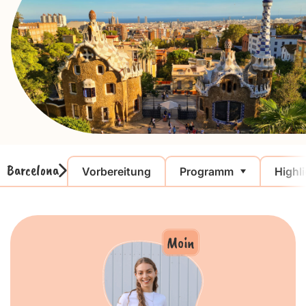
Barcelona
Vorbereitung
Programm
Highl
Moin