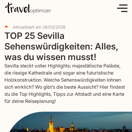
S
k
i
Aktualisiert am
28/02/2026
p
TOP 25 Sevilla
t
Sehenswürdigkeiten: Alles,
o
c
was du wissen musst!
o
Sevilla steckt voller Highlights: majestätische Paläste,
n
die riesige Kathedrale und sogar eine futuristische
t
Holzkonstruktion. Welche Sehenswürdigkeiten lohnen
e
sich wirklich? Wo gibt’s die beste Aussicht? Hier findest
du die Top Highlights, Tipps zur Altstadt und eine Karte
n
für deine Reiseplanung!
t