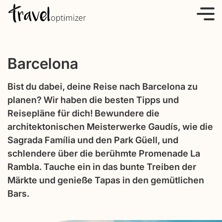
S
k
i
p
Barcelona
t
o
Bist du dabei, deine Reise nach Barcelona zu
c
planen? Wir haben die besten Tipps und
o
Reisepläne für dich! Bewundere die
n
architektonischen Meisterwerke Gaudís, wie die
t
Sagrada Família und den Park Güell, und
e
schlendere über die berühmte Promenade La
n
Rambla. Tauche ein in das bunte Treiben der
t
Märkte und genieße Tapas in den gemütlichen
Bars.