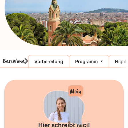
Barcelona
Vorbereitung
Programm
Highl
Moin
Hier schreibt Nici!