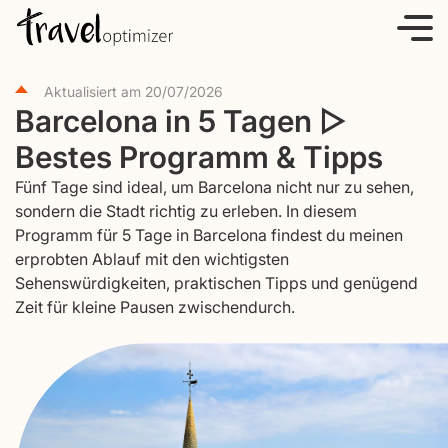
S
k
i
Aktualisiert am
20/07/2026
p
Barcelona in 5 Tagen ▷
t
Bestes Programm & Tipps
o
c
Fünf Tage sind ideal, um Barcelona nicht nur zu sehen,
o
sondern die Stadt richtig zu erleben. In diesem
Programm für 5 Tage in Barcelona findest du meinen
n
erprobten Ablauf mit den wichtigsten
t
Sehenswürdigkeiten, praktischen Tipps und genügend
e
Zeit für kleine Pausen zwischendurch.
n
t