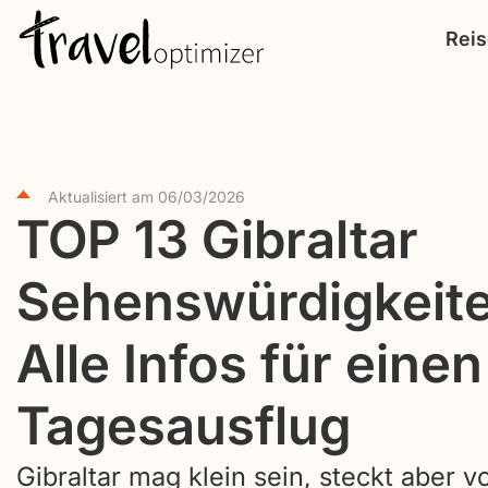
S
Rei
k
i
p
t
o
Aktualisiert am
06/03/2026
c
TOP 13 Gibraltar
o
Sehenswürdigkeite
n
t
Alle Infos für einen
e
n
Tagesausflug
t
Gibraltar mag klein sein, steckt aber vo