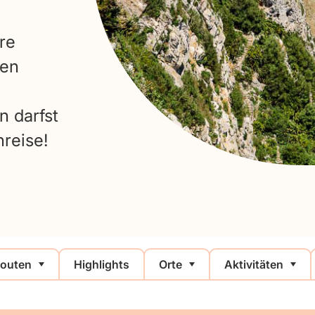
re
ten
n darfst
nreise!
outen
Highlights
Orte
Aktivitäten