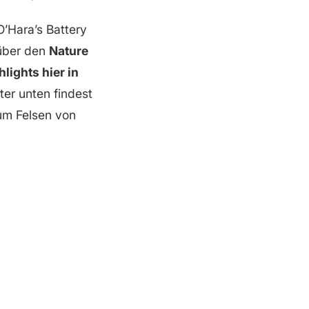
O’Hara’s Battery
 über den
Nature
hlights hier in
er unten findest
m Felsen von