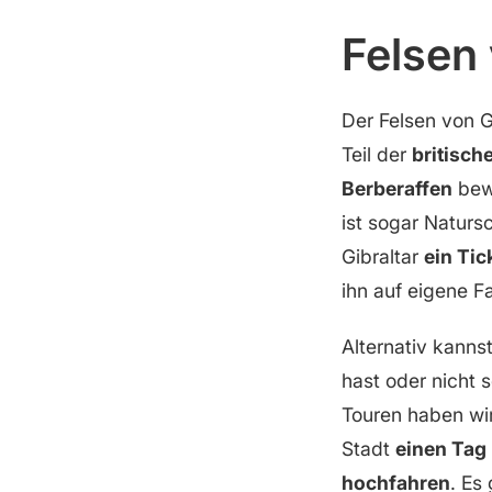
Felsen 
Der Felsen von Gi
Teil der
britisch
Berberaffen
bewo
ist sogar Naturs
Gibraltar
ein Tic
ihn auf eigene F
Alternativ kanns
hast oder nicht 
Touren haben wir
Stadt
einen Tag 
hochfahren
. Es