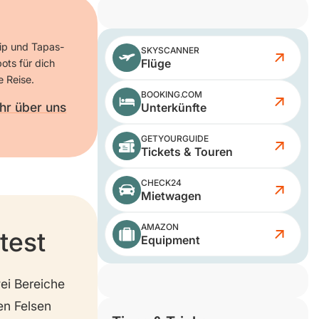
rip und Tapas-
SKYSCANNER
Flüge
ots für dich
e Reise.
BOOKING.COM
hr über uns
Unterkünfte
GETYOURGUIDE
Tickets & Touren
CHECK24
Mietwagen
AMAZON
test
Equipment
ei Bereiche
en Felsen