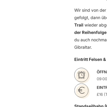
Wir sind von de
gefolgt, dann ü
Trail
wieder abge
der Reihenfolge 
du auch nochmal
Gibraltar.
Eintritt Felsen &
ÖFFN
09:00
EINT
£16 (
Standseilbahn (