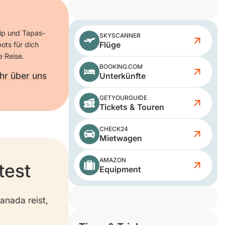
rip und Tapas-
SKYSCANNER
Flüge
ots für dich
e Reise.
BOOKING.COM
hr über uns
Unterkünfte
GETYOURGUIDE
Tickets & Touren
CHECK24
Mietwagen
AMAZON
test
Equipment
anada reist,