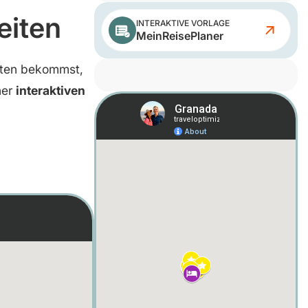
eiten
INTERAKTIVE VORLAGE
MeinReisePlaner
iten bekommst,
ner
interaktiven