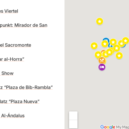
s Viertel
punkt: Mirador de San
tel Sacromonte
ar al-Horra”
o Show
z “Plaza de Bib-Rambla”
Platz “Plaza Nueva”
Al-Ándalus