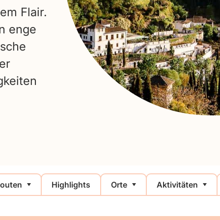
em Flair.
n enge
ische
er
gkeiten
outen
Highlights
Orte
Aktivitäten