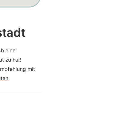
stadt
ch eine
ut zu Fuß
Empfehlung mit
nten
.