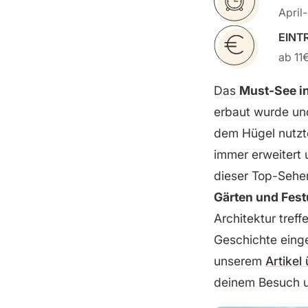
April
EINT
ab 11
Das
Must-See i
erbaut wurde und
dem Hügel nutzte
immer erweitert 
dieser Top-Sehe
Gärten und Fes
Architektur treff
Geschichte einge
unserem
Artikel
deinem Besuch u