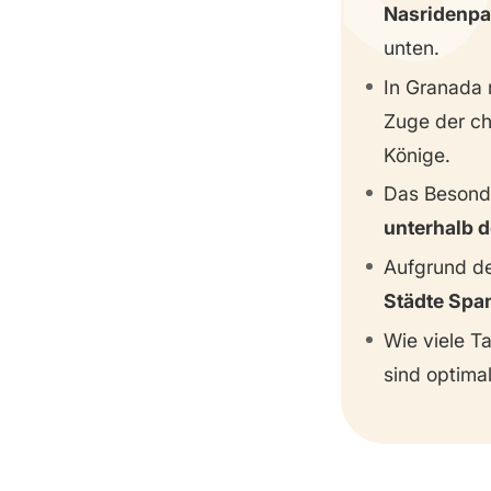
Nasridenpa
Flamenco Show
unten.
Hauptplatz
In Granada 
Der große Basar
Zuge der ch
Ältester Platz (Plaza Nueva)
Könige.
Hammam Al-Ándalus
Das Besonde
unterhalb 
Basílica de San Juan de Dios
Kloster Monasterio de la
Aufgrund de
Cartuja
Städte Spa
Abtei von Sacromonte
Wie viele T
Tapas essen in der Calle Navas
sind optima