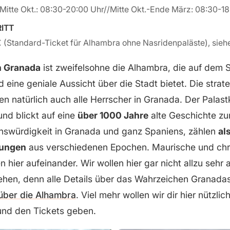
-Mitte Okt.: 08:30-20:00 Uhr//Mitte Okt.-Ende März: 08:30-1
RITT
€ (Standard-Ticket für Alhambra ohne Nasridenpaläste), sieh
n Granada
ist zweifelsohne die Alhambra, die auf dem
 eine geniale Aussicht über die Stadt bietet. Die strat
n natürlich auch alle Herrscher in Granada. Der Pala
und blickt auf eine
über 1000 Jahre
alte Geschichte zu
nswürdigkeit in Granada und ganz Spaniens, zählen
al
tungen
aus verschiedenen Epochen. Maurische und chri
en hier aufeinander. Wir wollen hier gar nicht allzu sehr 
hen, denn alle Details über das Wahrzeichen Granadas 
 über die Alhambra
. Viel mehr wollen wir dir hier nützlic
nd den Tickets geben.