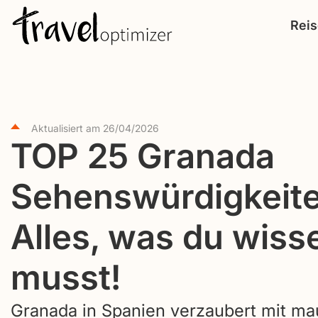
S
Rei
k
i
p
t
o
Aktualisiert am
26/04/2026
c
TOP 25 Granada
o
Sehenswürdigkeite
n
t
Alles, was du wiss
e
n
musst!
t
Granada in Spanien verzaubert mit ma