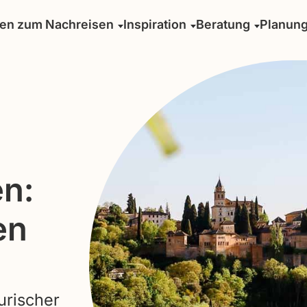
sen zum Nachreisen
Inspiration
Beratung
Planun
n:
en
urischer