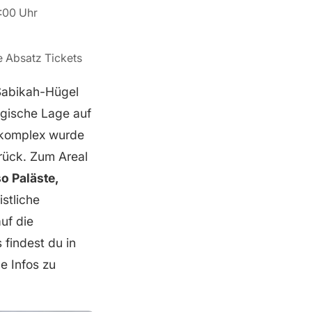
8:00 Uhr
e Absatz Tickets
 Sabikah-Hügel
egische Lage auf
stkomplex wurde
rück. Zum Areal
so Paläste,
stliche
auf die
findest du in
he Infos zu