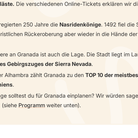
läste.
Die verschiedenen Online-Tickets erklären wir di
regierten 250 Jahre die
Nasridenkönige
. 1492 fiel die
ristlichen Rückeroberung aber wieder in die Hände de
re an Granada ist auch die Lage. Die Stadt liegt im L
des Gebirgszuges der Sierra Nevada
.
r Alhambra zählt Granada zu den
TOP 10 der meistbe
niens
.
age solltest du für Granada einplanen? Wir würden sag
l (siehe
Programm
weiter unten).