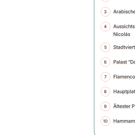
Arabische
Aussichts
Nicolás
Stadtvier
Palast “D
Flamenc
Hauptplat
Ältester 
Hammam 