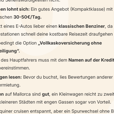
en lohnt sich:
Ein gutes Angebot (Kompaktklasse) mit
ischen
30-50€/Tag.
t eines E-Autos lieber einen
klassischen Benziner
, da
stationen schnell deine kostbare Reisezeit draufgehen
edingt die Option
„
Vollkaskoversicherung ohne
eiligung“.
des Hauptfahrers muss mit dem
Namen auf der Kredit
bereinstimmen.
gen lesen:
Bevor du buchst, lies Bewertungen anderer
ermietung.
en
auf Mallorca sind
gut
, ein Kleinwagen reicht zu zweit
 kleineren Städten mit engen Gassen sogar von Vorteil.
quiner cruisen entspannt, aber ein Spurwechsel ohne B