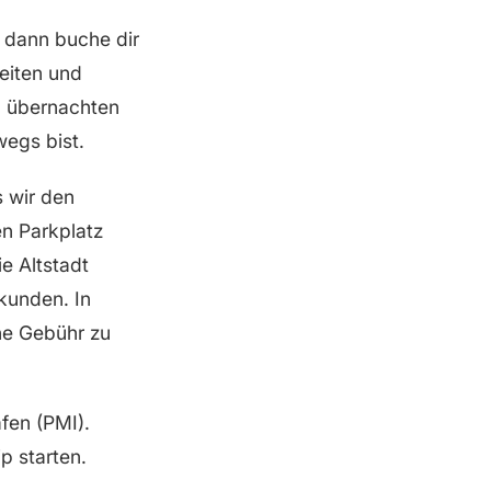
– dann buche dir
eiten und
n übernachten
wegs bist.
s wir den
n Parkplatz
e Altstadt
kunden. In
ine Gebühr zu
fen (PMI).
p starten.