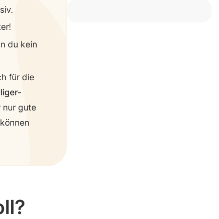
siv.
er!
n du kein
h für die
lliger-
r nur gute
 können
ll?