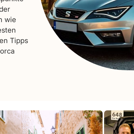
oder
h wie
esten
ten Tipps
lorca