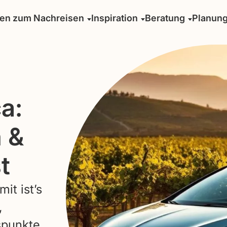
sen zum Nachreisen
Inspiration
Beratung
Planun
a:
 &
t
it ist’s
,
spunkte