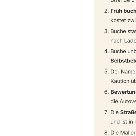
Früh buch
kostet zw
Buche stat
nach Lade
Buche unb
Selbstbet
Der Name 
Kaution ü
Bewertun
die Autov
Die
Straß
und ist in
Die Mallor