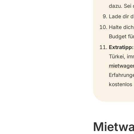
dazu. Sei
Lade dir 
Halte dic
Budget für
Extratipp:
Türkei, i
mietwage
Erfahrung
kostenlos 
Mietwa