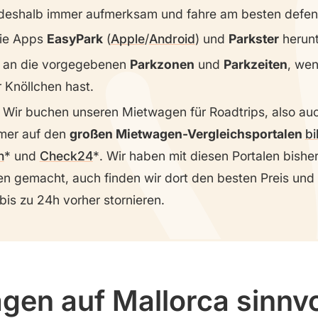
 deshalb immer aufmerksam und fahre am besten defen
die Apps
EasyPark
(
Apple
/
Android
) und
Parkster
herunt
h an die vorgegebenen
Parkzonen
und
Parkzeiten
, wen
 Knöllchen hast.
Wir buchen unseren Mietwagen für Roadtrips, also auc
mmer auf den
großen Mietwagen-Vergleichsportalen
bi
n
und
Check24
. Wir haben mit diesen Portalen bishe
en gemacht, auch finden wir dort den besten Preis und
bis zu 24h vorher stornieren.
gen auf Mallorca sinnvo