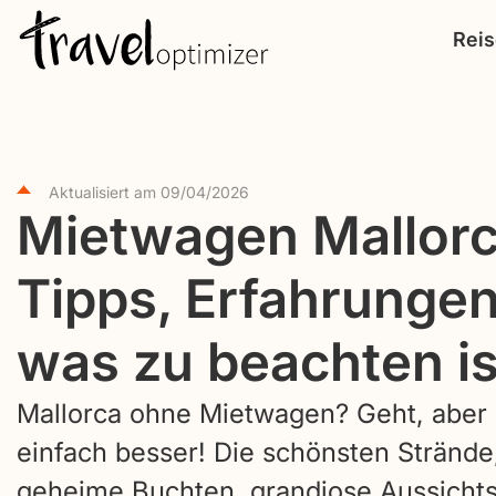
S
Rei
k
i
p
t
o
Aktualisiert am
09/04/2026
Mietwagen Mallorc
c
o
Tipps, Erfahrungen
n
t
was zu beachten is
e
n
Mallorca ohne Mietwagen? Geht, aber m
t
einfach besser! Die schönsten Strände
geheime Buchten, grandiose Aussicht