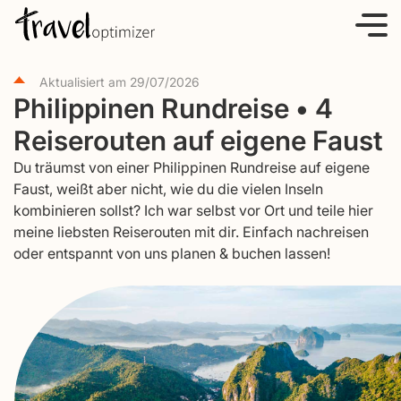
S
k
i
Aktualisiert am
29/07/2026
p
Philippinen Rundreise • 4
t
Reiserouten auf eigene Faust
o
c
Du träumst von einer Philippinen Rundreise auf eigene
o
Faust, weißt aber nicht, wie du die vielen Inseln
kombinieren sollst? Ich war selbst vor Ort und teile hier
n
meine liebsten Reiserouten mit dir. Einfach nachreisen
t
oder entspannt von uns planen & buchen lassen!
e
n
t