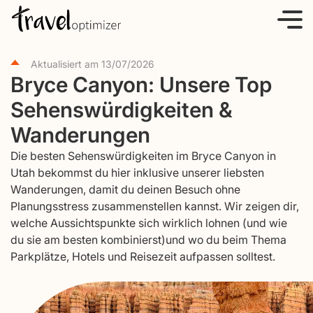
S
k
i
Aktualisiert am
13/07/2026
p
Bryce Canyon: Unsere Top
t
Sehenswürdigkeiten &
o
c
Wanderungen
o
Die besten Sehenswürdigkeiten im Bryce Canyon in
n
Utah bekommst du hier inklusive unserer liebsten
t
Wanderungen, damit du deinen Besuch ohne
e
Planungsstress zusammenstellen kannst. Wir zeigen dir,
welche Aussichtspunkte sich wirklich lohnen (und wie
n
du sie am besten kombinierst)und wo du beim Thema
t
Parkplätze, Hotels und Reisezeit aufpassen solltest.