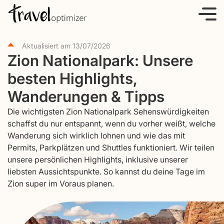
S
k
i
Aktualisiert am
13/07/2026
p
Zion Nationalpark: Unsere
t
besten Highlights,
o
c
Wanderungen & Tipps
o
Die wichtigsten Zion Nationalpark Sehenswürdigkeiten
n
schaffst du nur entspannt, wenn du vorher weißt, welche
t
Wanderung sich wirklich lohnen und wie das mit
e
Permits, Parkplätzen und Shuttles funktioniert. Wir teilen
unsere persönlichen Highlights, inklusive unserer
n
liebsten Aussichtspunkte. So kannst du deine Tage im
t
Zion super im Voraus planen.