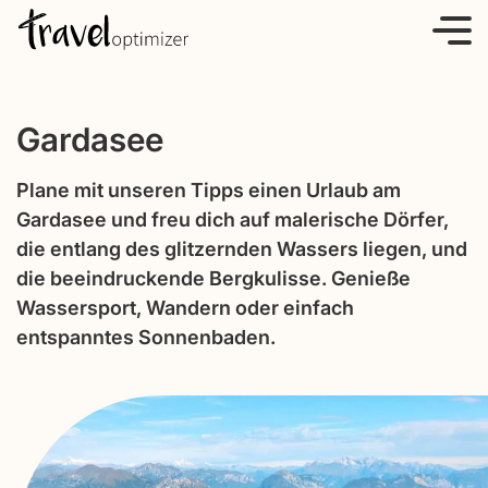
S
k
i
p
Gardasee
t
o
Plane mit unseren Tipps einen Urlaub am
c
Gardasee und freu dich auf malerische Dörfer,
o
die entlang des glitzernden Wassers liegen, und
n
die beeindruckende Bergkulisse. Genieße
t
Wassersport, Wandern oder einfach
e
entspanntes Sonnenbaden.
n
t