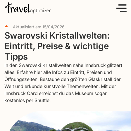
S
k
i
Aktualisiert am
15/04/2026
p
Swarovski Kristallwelten:
t
Eintritt, Preise & wichtige
o
c
Tipps
o
In den Swarovski Kristallwelten nahe Innsbruck glitzert
n
alles. Erfahre hier alle Infos zu Eintritt, Preisen und
t
Öffnungszeiten. Bestaune den größten Glaskristall der
e
Welt und erkunde kunstvolle Themenwelten. Mit der
Innsbruck Card erreichst du das Museum sogar
n
kostenlos per Shuttle.
t