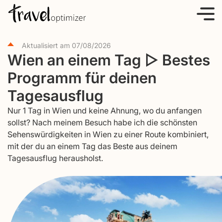
S
k
i
Aktualisiert am
07/08/2026
p
Wien an einem Tag ▷ Bestes
t
Programm für deinen
o
c
Tagesausflug
o
Nur 1 Tag in Wien und keine Ahnung, wo du anfangen
n
sollst? Nach meinem Besuch habe ich die schönsten
t
Sehenswürdigkeiten in Wien zu einer Route kombiniert,
e
mit der du an einem Tag das Beste aus deinem
Tagesausflug herausholst.
n
t