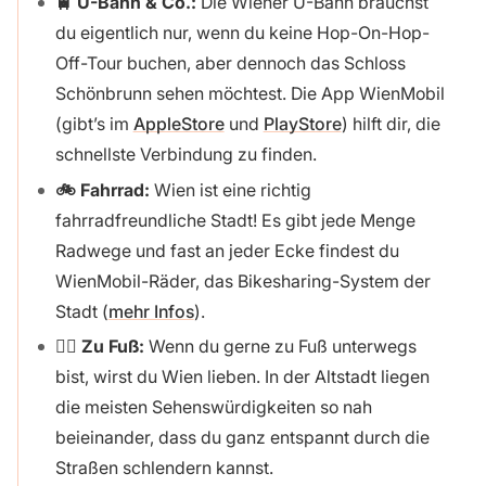
🚆 U-Bahn & Co.:
Die Wiener U-Bahn brauchst
du eigentlich nur, wenn du keine Hop-On-Hop-
Off-Tour buchen, aber dennoch das Schloss
Schönbrunn sehen möchtest. Die App WienMobil
(gibt’s im
AppleStore
und
PlayStore
) hilft dir, die
schnellste Verbindung zu finden.
🚲 Fahrrad:
Wien ist eine richtig
fahrradfreundliche Stadt! Es gibt jede Menge
Radwege und fast an jeder Ecke findest du
WienMobil-Räder, das Bikesharing-System der
Stadt (
mehr Infos
).
🚶‍♂️ Zu Fuß:
Wenn du gerne zu Fuß unterwegs
bist, wirst du Wien lieben. In der Altstadt liegen
die meisten Sehenswürdigkeiten so nah
beieinander, dass du ganz entspannt durch die
Straßen schlendern kannst.