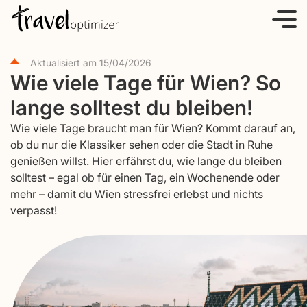
S
k
i
Aktualisiert am
15/04/2026
p
Wie viele Tage für Wien? So
t
lange solltest du bleiben!
o
c
Wie viele Tage braucht man für Wien? Kommt darauf an,
o
ob du nur die Klassiker sehen oder die Stadt in Ruhe
genießen willst. Hier erfährst du, wie lange du bleiben
n
solltest – egal ob für einen Tag, ein Wochenende oder
t
mehr – damit du Wien stressfrei erlebst und nichts
e
verpasst!
n
t