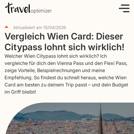
S
k
i
Aktualisiert am
15/04/2026
p
Vergleich Wien Card: Dieser
t
Citypass lohnt sich wirklich!
o
c
Welcher Wien Citypass lohnt sich wirklich? Ich
o
vergleiche für dich den Vienna Pass und den Flexi Pass,
zeige Vorteile, Beispielrechnungen und meine
n
Empfehlung. So findest du schnell heraus, welche Wien
t
Card am besten zu deinem Trip passt – und dein Budget
e
im Griff bleibt!
n
t